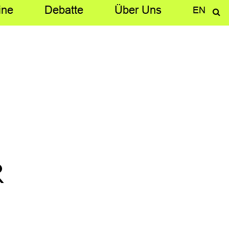
ine
Debatte
Über­ Uns
EN
r