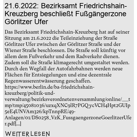
21.6.2022: Bezirksamt Friedrichshain-
Kreuzberg beschließt Fußgängerzone
Görlitzer Ufer
Das Bezirksamt Friedrichshain-Kreuzberg hat auf seiner
Sitzung am 21.6.2022 die Teileinziehung der Straße
Görlitzer Ufer zwischen der Görlitzer Straße und der
Wiener Straße beschlossen. Die Straße soll künftig vor
allem dem Fußverkehr und dem Radverkehr dienen.
Zudem soll die Straße klimagerecht umgestaltet werden.
Durch den Wegfall der Autofahrbahnen werden neue
Flächen für Entsiegelungen und eine dezentrale
Regenwasserentwässerung geschaffen.
https://www.berlin.de/ba-friedrichshain-
kreuzberg/politik-und-
verwaltung/bezirksverordnetenversammlung/online/___t
mp/tmp/45081036/uzxqXNC9lR7PGQycVCH4Hpt2GUIp
5eE4UNVAm326/kpTnnpRE/49-
Anlagen/01/DS0258_VzK_FussgaengerzoneGoerlitzerUfe
r.pdf[...]
Weiterlesen