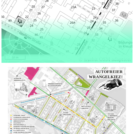
50 m
© werbit OSM adaption