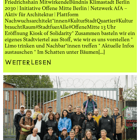
Friedrichshain MitwirkendeBündnis Klimastadt Berlin
2030 | Initiative Offene Mitte Berlin | Netzwerk AfA –
Aktiv für Architektur | Plattform
Nachwuchsarchitekt*innen#KulturStadtQuartier#Kultur
brauchtRaum#StadtfuerAlle#OffeneMitte 13 Uhr
Eröffnung Kiosk of Solidarity* Zusammen basteln wir ein
eigenes Stadtviertel aus Stoff, wie wir es uns vorstellen *
Limo trinken und Nachbar*innen treffen * Aktuelle Infos
austauschen * Im Schatten unter Bäumen[...]
Weiterlesen