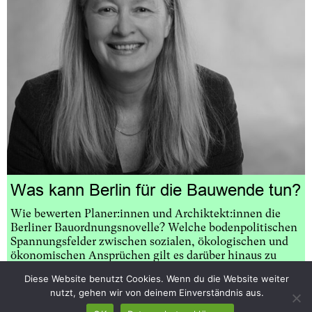
Was kann Berlin für die Bauwende tun?
Wie bewerten Planer:innen und Archiktekt:innen die
Berliner Bauordnungsnovelle? Welche bodenpolitischen
Spannungsfelder zwischen sozialen, ökologischen und
ökonomischen Ansprüchen gilt es darüber hinaus zu
bewältigen und wie kann das gelingen? Im Interview mit
Diese Website benutzt Cookies. Wenn du die Website weiter
Theresa Keilhacker, Präsidentin der Architektenkammer
nutzt, gehen wir von deinem Einverständnis aus.
Berlin, sprach
Dariya Kryshen
über dringend benötigte
Gesetzesanpassungen, die Forderung nach einer