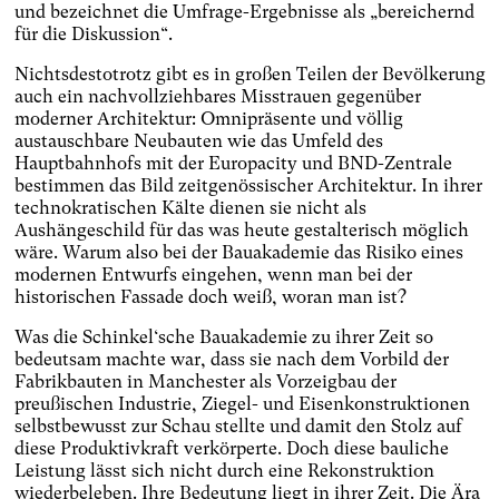
und bezeichnet die Umfrage-Ergebnisse als „bereichernd
für die Diskussion“.
Nichtsdestotrotz gibt es in großen Teilen der Bevölkerung
auch ein nachvollziehbares Misstrauen gegenüber
moderner Architektur: Omnipräsente und völlig
austauschbare Neubauten wie das Umfeld des
Hauptbahnhofs mit der Europacity und BND-Zentrale
bestimmen das Bild zeitgenössischer Architektur. In ihrer
technokratischen Kälte dienen sie nicht als
Aushängeschild für das was heute gestalterisch möglich
wäre. Warum also bei der Bauakademie das Risiko eines
modernen Entwurfs eingehen, wenn man bei der
historischen Fassade doch weiß, woran man ist?
Was die Schinkel‘sche Bauakademie zu ihrer Zeit so
bedeutsam machte war, dass sie nach dem Vorbild der
Fabrikbauten in Manchester als Vorzeigbau der
preußischen Industrie, Ziegel- und Eisenkonstruktionen
selbstbewusst zur Schau stellte und damit den Stolz auf
diese Produktivkraft verkörperte. Doch diese bauliche
Leistung lässt sich nicht durch eine Rekonstruktion
wiederbeleben. Ihre Bedeutung liegt in ihrer Zeit. Die Ära