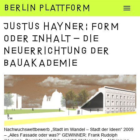
Zum
Navig
Inhalt
umsch
springen
Justus Hayner: Form
oder Inhalt – die
Neuerrichtung der
Bauakademie
Nachwuchswettbewerb „Stadt im Wandel – Stadt der Ideen“ 2009
– „Alles Fassade oder was?“ GEWINNER: Frank Rudolph