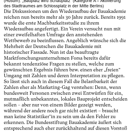
(Husum): „Bauplatz wird Schauplatz“ (Kategorie A – Aktivierung
des Stadtraumes am Schlossplatz in der Mitte Berlins)
Die Diskussionen um den Wiederaufbau der Bauakademie
reichen nun bereits mehr als 30 Jahre zurück. Bereits 1991
wurde die erste Machbarkeitsstudie zu ihrem
Wiederaufbau angefertigt. Ein Verein versucht nun mit
einer zweifelhaften Umfrage den anstehenden
Wettbewerb zu beeinflussen. Angeblich wünsche sich die
Mehrheit der Deutschen die Bauakademie mit
historischer Fassade. Nun ist das beauftragte
Marktforschungsunternehmen Forsa bereits dafür
bekannt tendenziöse Fragen zu stellen, welche zum
gewünschten Ergebnis führen bzw. einen eher „freien“
Umgang mit Zahlen und deren Interpretation zu pflegen.
So lässt sich auch in diesem Fall die Belastbarkeit der
Zahlen eher als Marketing-Gag verstehen: Denn, wenn
bundesweit Personen zwischen zwei Entwürfen für ein,
mutmaßlich unbekanntes, lokales Bauprojekt entscheiden
sollen – aber nur von einem Bilder gezeigt werden,
während der andere noch gar nicht existiert – braucht
man keine Statistiker*in zu sein um da den Fehler zu
erkennen. Die Bundesstiftung Bauakademie äußert sich
entsprechend auch eher zurückhaltend auf diesen Vorstoß