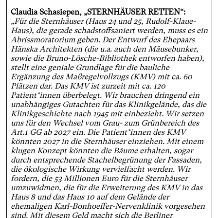
Claudia Schasiepen, „STERNHÄUSER RETTEN“:
„Für die Sternhäuser (Haus 24 und 25, Rudolf-Klaue-
Haus), die gerade schadstoffsaniert werden, muss es ein
Abrissmoratorium geben. Der Entwurf des Ehepaars
Hänska Architekten (die u.a. auch den Mäusebunker,
sowie die Bruno-Lösche-Bibliothek entworfen haben),
stellt eine geniale Grundlage für die bauliche
Ergänzung des Maßregelvollzugs (KMV) mit ca. 60
Plätzen dar. Das KMV ist zurzeit mit ca. 120
Patient*innen überbelegt. Wir brauchen dringend ein
unabhängiges Gutachten für das Klinikgelände, das die
Klinikgeschichte nach 1945 mit einbezieht. Wir setzen
uns für den Wechsel vom Grau- zum Grünbereich des
Art.1 GG ab 2027 ein. Die Patient*innen des KMV
könnten 2027 in die Sternhäuser einziehen. Mit einem
klugen Konzept könnten die Bäume erhalten, sogar
durch entsprechende Stachelbegrünung der Fassaden,
die ökologische Wirkung vervielfacht werden. Wir
fordern, die 53 Millionen Euro für die Sternhäuser
umzuwidmen, die für die Erweiterung des KMV in das
Haus 8 und das Haus 10 auf dem Gelände der
ehemaligen Karl-Bonhoeffer-Nervenklinik vorgesehen
sind. Mit diesem Geld macht sich die Berliner