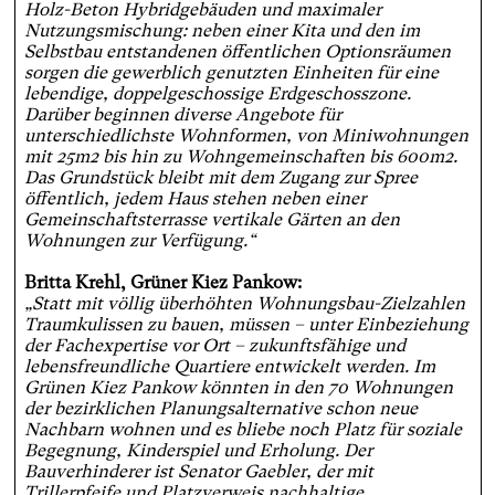
Holz-Beton Hybridgebäuden und maximaler
Nutzungsmischung: neben einer Kita und den im
Selbstbau entstandenen öffentlichen Optionsräumen
sorgen die gewerblich genutzten Einheiten für eine
lebendige, doppelgeschossige Erdgeschosszone.
Darüber beginnen diverse Angebote für
unterschiedlichste Wohnformen, von Miniwohnungen
mit 25m2 bis hin zu Wohngemeinschaften bis 600m2.
Das Grundstück bleibt mit dem Zugang zur Spree
öffentlich, jedem Haus stehen neben einer
Gemeinschaftsterrasse vertikale Gärten an den
Wohnungen zur Verfügung.“
Britta Krehl, Grüner Kiez Pankow:
„Statt mit völlig überhöhten Wohnungsbau-Zielzahlen
Traumkulissen zu bauen, müssen – unter Einbeziehung
der Fachexpertise vor Ort – zukunftsfähige und
lebensfreundliche Quartiere entwickelt werden. Im
Grünen Kiez Pankow könnten in den 70 Wohnungen
der bezirklichen Planungsalternative schon neue
Nachbarn wohnen und es bliebe noch Platz für soziale
Begegnung, Kinderspiel und Erholung. Der
Bauverhinderer ist Senator Gaebler, der mit
Trillerpfeife und Platzverweis nachhaltige