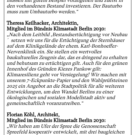
müssen mit gutem Beispiel vorangehen und zuerst in
den vorhandenen Bestand investieren. Der Bauturbo
muss zum Umbauturbo werden.“
Theresa Keilhacker, Architektin,
Mitglied im Bündnis Klimastadt Berlin 2030:
„Nach dem Leitbild ,Bestandsertüchtigung vor Neubau
´ setzen wir uns für die Ertüchtigung der Sternhäuser
auf dem Klinikgelände der ehem. Karl-Bonhoeffer-
Nervenklinik ein. Sie stellen ein wertvolles
baukulturelles Zeugnis dar, das es dringend zu erhalten
und behutsam zu ertüchtigen gilt. Auch für den grünen
Innenhof des Gründen Kiezes Pankow gilt:
Klimaresilienz geht vor Versiegelung! Wir machen mit
unserem 7-Eckpunkte-Papier und den Wahlprüfsteinen
2025 ein Angebot an die Stadtpolitik für alle weiteren
Entwicklungen, um den Wandel Berlins zu einer
ökologischen und sozialen Modellstadt aktiv und
gemeinschaftlich voranzutreiben.“
Florian Köhl, Architekt,
Mitglied im Bündnis Klimastadt Berlin 2030:
„Wir haben am Ufer der Spree die Genossenschaft
Spreefeld kooperativ entwickelt, mit drei baugleichen