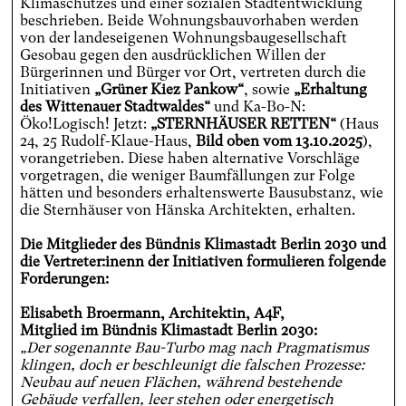
Klimaschutzes und einer sozialen Stadtentwicklung
beschrieben. Beide Wohnungsbauvorhaben werden
von der landeseigenen Wohnungsbaugesellschaft
Gesobau gegen den ausdrücklichen Willen der
Bürgerinnen und Bürger vor Ort, vertreten durch die
Initiativen
„Grüner Kiez Pankow“
, sowie
„Erhaltung
des Wittenauer Stadtwaldes“
und Ka-Bo-N:
Öko!Logisch! Jetzt:
„STERNHÄUSER RETTEN“
(Haus
24, 25 Rudolf-Klaue-Haus,
Bild oben vom 13.10.2025
),
vorangetrieben. Diese haben alternative Vorschläge
vorgetragen, die weniger Baumfällungen zur Folge
hätten und besonders erhaltenswerte Bausubstanz, wie
die Sternhäuser von Hänska Architekten, erhalten.
Die Mitglieder des Bündnis Klimastadt Berlin 2030 und
die Vertreter:inenn der Initiativen formulieren folgende
Forderungen:
Elisabeth Broermann, Architektin, A4F,
Mitglied im Bündnis Klimastadt Berlin 2030:
„Der sogenannte Bau-Turbo mag nach Pragmatismus
klingen, doch er beschleunigt die falschen Prozesse:
Neubau auf neuen Flächen, während bestehende
Gebäude verfallen, leer stehen oder energetisch