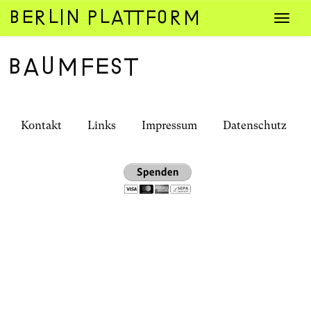
Zum
Navig
Inhalt
umsch
springen
BaumFest
Kontakt
Links
Impressum
Datenschutz