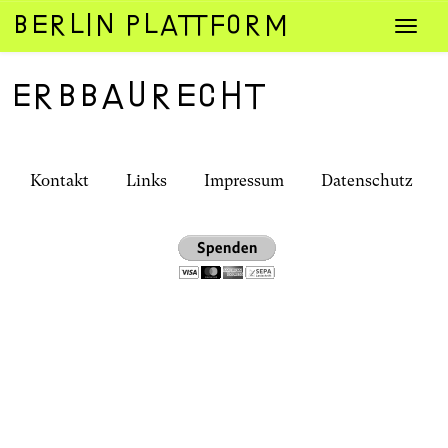
Zum
Navig
Inhalt
umsch
springen
Erbbaurecht
Kontakt
Links
Impressum
Datenschutz