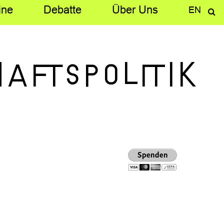
ine
Debatte
Über­ Uns
EN
aftspolitik