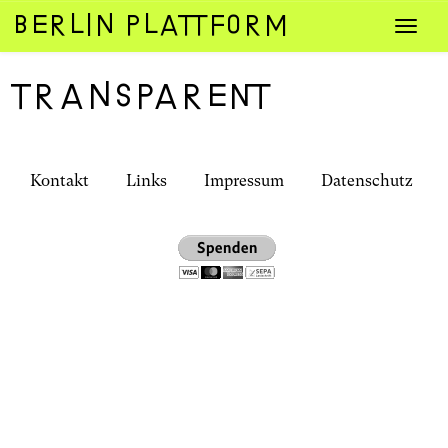
Zum
Navig
Inhalt
umsch
springen
transparent
Kontakt
Links
Impressum
Datenschutz