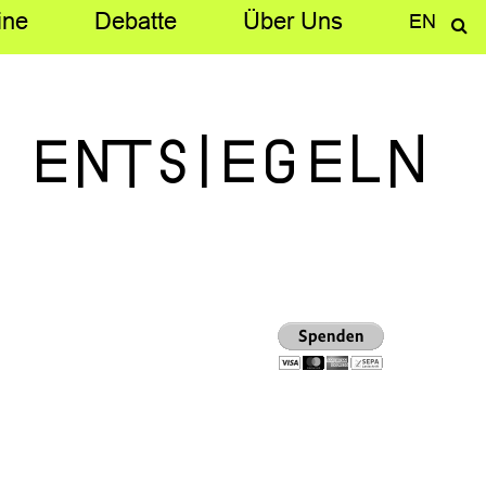
ine
Debatte
Über­ Uns
EN
entsiegeln