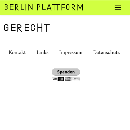
Zum
Navig
Inhalt
umsch
springen
gerecht
Kontakt
Links
Impressum
Datenschutz