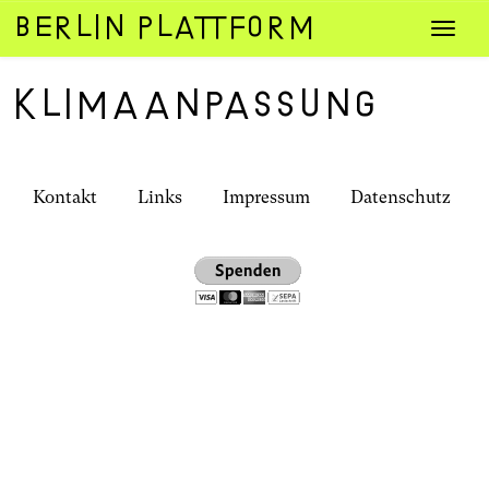
Zum
Navig
Inhalt
umsch
springen
Klimaanpassung
Kontakt
Links
Impressum
Datenschutz