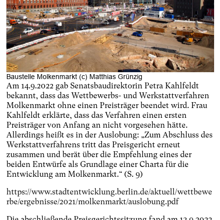
Baustelle Molkenmarkt (c) Matthias Grünzig
Am 14.9.2022 gab Senatsbaudirektorin Petra Kahlfeldt
bekannt, dass das Wettbewerbs- und Werkstattverfahren
Molkenmarkt ohne einen Preisträger beendet wird. Frau
Kahlfeldt erklärte, dass das Verfahren einen ersten
Preisträger von Anfang an nicht vorgesehen hätte.
Allerdings heißt es in der Auslobung: „Zum Abschluss des
Werkstattverfahrens tritt das Preisgericht erneut
zusammen und berät über die Empfehlung eines der
beiden Entwürfe als Grundlage einer Charta für die
Entwicklung am Molkenmarkt.“ (S. 9)
https://www.stadtentwicklung.berlin.de/aktuell/wettbewe
rbe/ergebnisse/2021/molkenmarkt/auslobung.pdf
Die abschließende Preisgerichtssitzung fand am 13.9.2022