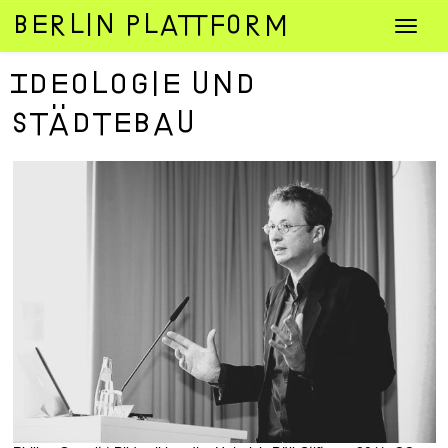
Zum
Navig
Inhalt
umsch
springen
Ideologie und
Städtebau