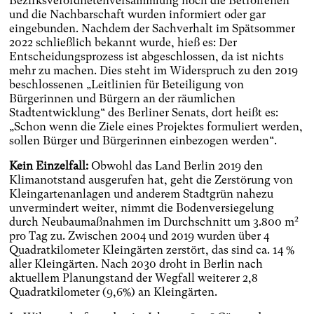
Bezirksverordnetenversammlung noch die Betroffenen
und die Nachbarschaft wurden informiert oder gar
eingebunden. Nachdem der Sachverhalt im Spätsommer
2022 schließlich bekannt wurde, hieß es: Der
Entscheidungsprozess ist abgeschlossen, da ist nichts
mehr zu machen. Dies steht im Widerspruch zu den 2019
beschlossenen „Leitlinien für Beteiligung von
Bürgerinnen und Bürgern an der räumlichen
Stadtentwicklung“ des Berliner Senats, dort heißt es:
„Schon wenn die Ziele eines Projektes formuliert werden,
sollen Bürger und Bürgerinnen einbezogen werden“.
Kein Einzelfall:
Obwohl das Land Berlin 2019 den
Klimanotstand ausgerufen hat, geht die Zerstörung von
Kleingartenanlagen und anderem Stadtgrün nahezu
unvermindert weiter, nimmt die Bodenversiegelung
2
durch Neubaumaßnahmen im Durchschnitt um 3.800 m
pro Tag zu. Zwischen 2004 und 2019 wurden über 4
Quadratkilometer Kleingärten zerstört, das sind ca. 14 %
aller Kleingärten. Nach 2030 droht in Berlin nach
aktuellem Planungstand der Wegfall weiterer 2,8
Quadratkilometer (9,6%) an Kleingärten.