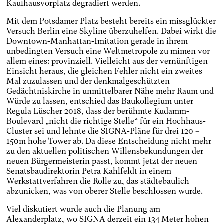
Kaufhausvorplatz degradiert werden.
Mit dem Potsdamer Platz besteht bereits ein missglückter
Versuch Berlin eine Skyline überzuhelfen. Dabei wirkt die
Downtown-Manhattan-Imitation gerade in ihrem
unbedingten Versuch eine Weltmetropole zu mimen vor
allem eines: provinziell. Vielleicht aus der vernünftigen
Einsicht heraus, die gleichen Fehler nicht ein zweites
Mal zuzulassen und der denkmalgeschützten
Gedächtniskirche in unmittelbarer Nähe mehr Raum und
Würde zu lassen, entschied das Baukollegium unter
Regula Lüscher 2018, dass der berühmte Kudamm-
Boulevard „nicht die richtige Stelle“ für ein Hochhaus-
Cluster sei und lehnte die SIGNA-Pläne für drei 120 –
150m hohe Tower ab. Da diese Entscheidung nicht mehr
zu den aktuellen politischen Willensbekundungen der
neuen Bürgermeisterin passt, kommt jetzt der neuen
Senatsbaudirektorin Petra Kahlfeldt in einem
Werkstattverfahren die Rolle zu, das städtebaulich
abzunicken, was von oberer Stelle beschlossen wurde.
Viel diskutiert wurde auch die Planung am
Alexanderplatz, wo SIGNA derzeit ein 134 Meter hohen