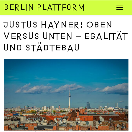
Zum
Navig
Inhalt
umsch
springen
Justus Hayner: Oben
versus unten – Egalität
und Städtebau