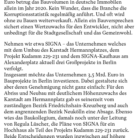
Euro betrug das Bauvolumen in deutsche Immobilen
allein im Jahr 2020. Kein Wunder, dass die Branche die
Korruptionsstatistik regelmäßig anführt. Und oft wird
ohne zu Bauen weiterverkauft. Allein ein Bauversprechen
sichert einen Wertzuwachs für den Entwickler, nicht aber
unbedingt für die Stadtgesellschaft und das Gemeinwohl.
Nehmen wir etwa SIGNA – das Unternehmen welches
mit dem Umbau des Karstadt Hermannplatzes, dem
Projekt Kudamm 229-231 und dem SIGNA-Kaufhaus am
Alexanderplatz aktuell drei Großprojekte in Berlin
verfolgt.
Insgesamt möchte das Unternehmen 3,5 Mrd. Euro in
Bauprojekte in Berlin investieren. Dabei gestaltete sich
aber deren Genehmigung nicht ganz einfach: Für den
Abriss und Neubau mit deutlichem Höhenzuwachs des
Karstadt am Hermannplatz gab es seinerzeit vom
zuständigen Bezirk Friedrichshain-Kreuzberg und auch
dem angrenzenden Bezirk Neukölln eine Absage. Ebenso
wies das Baukollegium, damals noch unter der Leitung
von Regula Lüscher, die Pläne von SIGNA für ein
Hochhaus als Teil des Projekts Kudamm 229-231 zurück.
Beide Entscheidungen wurden inzwischen auf höhere