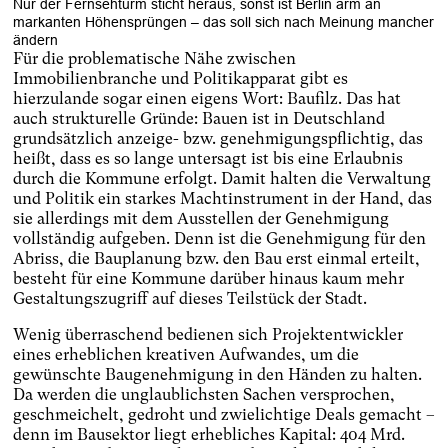
Nur der Fernsehturm sticht heraus, sonst ist Berlin arm an
markanten Höhensprüngen – das soll sich nach Meinung mancher
ändern
Für die problematische Nähe zwischen
Immobilienbranche und Politikapparat gibt es
hierzulande sogar einen eigens Wort: Baufilz. Das hat
auch strukturelle Gründe: Bauen ist in Deutschland
grundsätzlich anzeige- bzw. genehmigungspflichtig, das
heißt, dass es so lange untersagt ist bis eine Erlaubnis
durch die Kommune erfolgt. Damit halten die Verwaltung
und Politik ein starkes Machtinstrument in der Hand, das
sie allerdings mit dem Ausstellen der Genehmigung
vollständig aufgeben. Denn ist die Genehmigung für den
Abriss, die Bauplanung bzw. den Bau erst einmal erteilt,
besteht für eine Kommune darüber hinaus kaum mehr
Gestaltungszugriff auf dieses Teilstück der Stadt.
Wenig überraschend bedienen sich Projektentwickler
eines erheblichen kreativen Aufwandes, um die
gewünschte Baugenehmigung in den Händen zu halten.
Da werden die unglaublichsten Sachen versprochen,
geschmeichelt, gedroht und zwielichtige Deals gemacht –
denn im Bausektor liegt erhebliches Kapital: 404 Mrd.