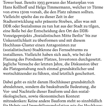
Tower baut. Bereits 1993 gewann der Masterplan von
Hans Kollhoff und Helga Timmermann, welcher 10 Türme
von etwa 150m vorsah, die den Platz rahmen sollten.
Vielleicht spielte das zu dieser Zeit in der
Stadtentwicklung sehr präsente Streben, alles was mit
DDR oder Sozialismus zu tun hat aus der Stadt zu tilgen,
eine Rolle bei der Entscheidung den Ort des DDR-
Vorzeigeprojekts „Sozialistischen Mitte Berlin“ bis zur
Unkenntlichkeit zu überformen und mit diesem
Hochhaus-Cluster einen Antagonisten zur
(sozialistischen) Stadtkrone des Fernsehturms zu
installieren. Vielleicht haben sich auch, wie bei der
Planung des Potsdamer Platzes, Investoren durchgesetzt.
Jegliche Versuche der letzten Jahre, die Diskussion über
die Platzgestaltung noch einmal grundsätzlicher und
wertschätzender zu führen, sind letztlich gescheitert.
Dabei geht es nicht darum Hochhäuser grundsätzlich
abzulehnen, sondern die baukulturelle Bedeutung, die
Vor- und Nachteile dieser Bauform und den sozial-
ökologischen, sowie ökonomischen Kontext
mitzudenken: Keine andere Bauform steht so sinnbildlich
für Hybris und Immobilienspekulation wie das Hochhaus: