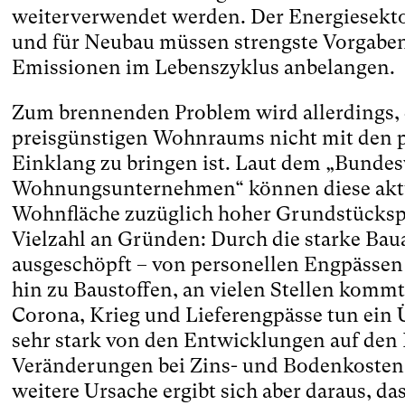
weiterverwendet werden. Der Energiesekto
und für Neubau müssen strengste Vorgaben
Emissionen im Lebenszyklus anbelangen.
Zum brennenden Problem wird allerdings, d
preisgünstigen Wohnraums nicht mit den 
Einklang zu bringen ist. Laut dem „Bunde
Wohnungsunternehmen“ können diese aktue
Wohnfläche zuzüglich hoher Grundstückspre
Vielzahl an Gründen: Durch die starke Baua
ausgeschöpft – von personellen Engpässen
hin zu Baustoffen, an vielen Stellen komm
Corona, Krieg und Lieferengpässe tun ein Ü
sehr stark von den Entwicklungen auf den
Veränderungen bei Zins- und Bodenkosten s
weitere Ursache ergibt sich aber daraus, d