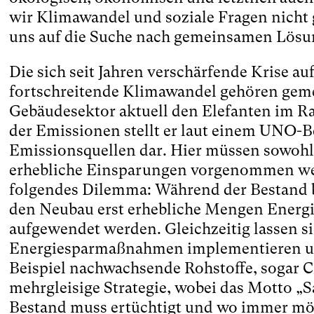
wir Klimawandel und soziale Fragen nicht
uns auf die Suche nach gemeinsamen Lös
Die sich seit Jahren verschärfende Krise 
fortschreitende Klimawandel gehören geme
Gebäudesektor aktuell den Elefanten im 
der Emissionen stellt er laut einem UNO-B
Emissionsquellen dar. Hier müssen sowohl
erhebliche Einsparungen vorgenommen werd
folgendes Dilemma: Während der Bestand b
den Neubau erst erhebliche Mengen Energ
aufgewendet werden. Gleichzeitig lassen s
Energiesparmaßnahmen implementieren un
Beispiel nachwachsende Rohstoffe, sogar 
mehrgleisige Strategie, wobei das Motto „S
Bestand muss ertüchtigt und wo immer mög