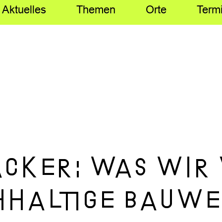
Aktuelles
Themen
Orte
Term
acker: Was wir
hhaltige Bauw