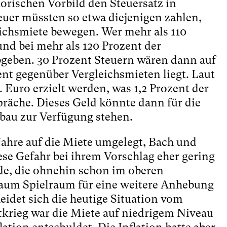
orischen Vorbild den Steuersatz in
euer müssten so etwa diejenigen zahlen,
eichsmiete bewegen. Wer mehr als 110
und bei mehr als 120 Prozent der
bgeben. 30 Prozent Steuern wären dann auf
ent gegenüber Vergleichsmieten liegt. Laut
 Euro erzielt werden, was 1,2 Prozent der
räche. Dieses Geld könnte dann für die
au zur Verfügung stehen.
Jahre auf die Miete umgelegt, Bach und
ese Gefahr bei ihrem Vorschlag eher gering
rde, die ohnehin schon im oberen
kaum Spielraum für eine weitere Anhebung
idet sich die heutige Situation vom
tkrieg war die Miete auf niedrigem Niveau