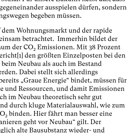
 gegeneinander ausspielen dürfen, sondern
ungswegen begeben müssen.
auf dem Wohnungsmarkt und der rapide
insam betrachtet. Immerhin bildet der
Raum der CO
Emissionen. Mit 38 Prozent
2
ericht
[1]
den größten Einzelposten bei den
 beim Neubau als auch im Bestand
en. Dabei stellt sich allerdings
ereits „Graue Energie“ bindet, müssen für
ie und Ressourcen, und damit Emissionen
ich im Neubau theoretisch sehr gut
d durch kluge Materialauswahl, wie zum
CO
binden. Hier fährt man besser eine
2
anieren geht vor Neubau“ gilt. Der
lich alte Bausubstanz wieder- und