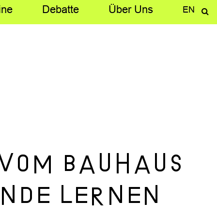
ine
Debatte
Über­ Uns
EN
 vom Bauhaus
ende lernen