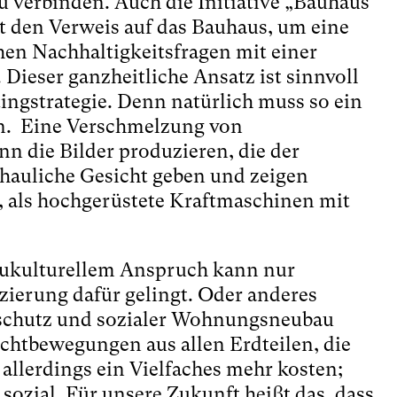
u verbinden. Auch die Initiative „Bauhaus
zt den Verweis auf das Bauhaus, um eine
en Nachhaltigkeitsfragen mit einer
Dieser ganzheitliche Ansatz ist sinnvoll
ingstrategie. Denn natürlich muss so ein
n. Eine Verschmelzung von
n die Bilder produzieren, die der
auliche Gesicht geben und zeigen
, als hochgerüstete Kraftmaschinen mit
aukulturellem Anspruch kann nur
zierung dafür gelingt. Oder anderes
maschutz und sozialer Wohnungsneubau
chtbewegungen aus allen Erdteilen, die
 allerdings ein Vielfaches mehr kosten;
sozial. Für unsere Zukunft heißt das, dass