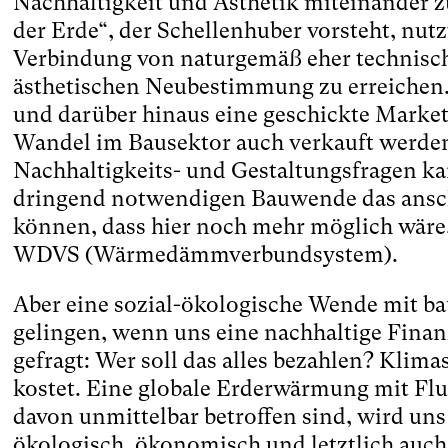
Nachhaltigkeit und Ästhetik miteinander z
der Erde“, der Schellenhuber vorsteht, nut
Verbindung von naturgemäß eher technisch
ästhetischen Neubestimmung zu erreichen. 
und darüber hinaus eine geschickte Market
Wandel im Bausektor auch verkauft werde
Nachhaltigkeits- und Gestaltungsfragen kan
dringend notwendigen Bauwende das ansch
können, dass hier noch mehr möglich wäre
WDVS (Wärmedämmverbundsystem).
Aber eine sozial-ökologische Wende mit b
gelingen, wenn uns eine nachhaltige Finan
gefragt: Wer soll das alles bezahlen? Kli
kostet. Eine globale Erderwärmung mit Flu
davon unmittelbar betroffen sind, wird uns
ökologisch, ökonomisch und letztlich auch 