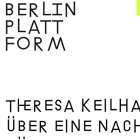
Zum
Inhalt
springen
Theresa Keilh
über eine nac