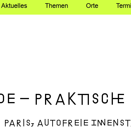
Aktuelles
Themen
Orte
Term
 – praktische 
Paris, autofreie Innens