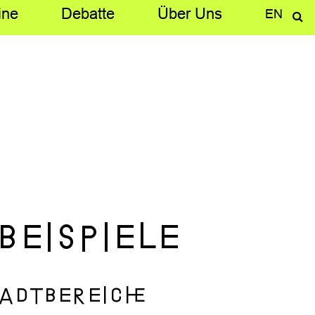
ine
Debatte
Über­ Uns
EN
Beispiele
tadtbereiche