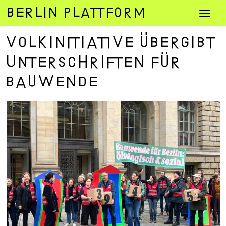
Zum
Navig
Inhalt
umsch
springen
Volkinitiative übergibt
Unterschriften für
Bauwende