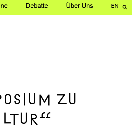
ine
Debatte
Über­ Uns
EN
posium zu
ltur“