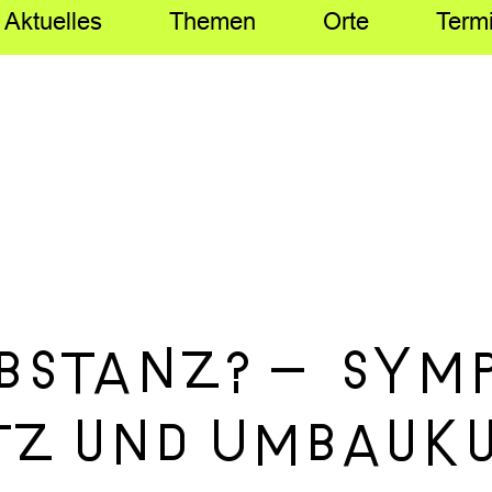
Aktuelles
Themen
Orte
Term
Substanz? – Sym
z und Umbauku