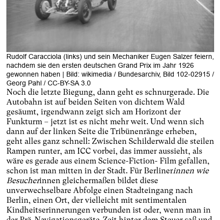
Rudolf Caracciola (links) und sein Mechaniker Eugen Salzer feiern,
nachdem sie den ersten deutschen Grand Prix im Jahr 1926
gewonnen haben | Bild: wikimedia / Bundesarchiv, Bild 102-02915 /
Georg Pahl / CC-BY-SA 3.0
Noch die letzte Biegung, dann geht es schnurgerade. Die
Autobahn ist auf beiden Seiten von dichtem Wald
gesäumt, irgendwann zeigt sich am Horizont der
Funkturm – jetzt ist es nicht mehr weit. Und wenn sich
dann auf der linken Seite die Tribünenränge erheben,
geht alles ganz schnell: Zwischen Schilderwald die steilen
Rampen runter, am ICC vorbei, das immer aussieht, als
wäre es gerade aus einem Science-Fiction- Film gefallen,
schon ist man mitten in der Stadt. Für Berliner
innen wie
Besucher
innen gleichermaßen bildet diese
unverwechselbare Abfolge einen Stadteingang nach
Berlin, einen Ort, der vielleicht mit sentimentalen
Kindheitserinnerungen verbunden ist oder, wenn man in
der Prä-Navigationsgeräte-Zeit hinter dem Steuer saß und