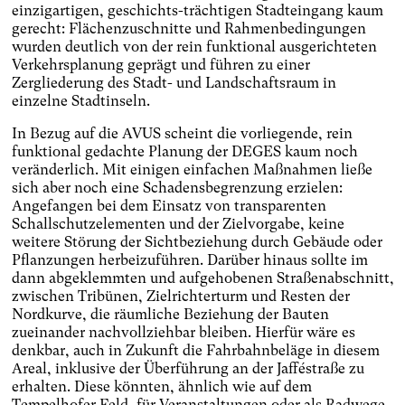
einzigartigen, geschichts-trächtigen Stadteingang kaum
gerecht: Flächenzuschnitte und Rahmenbedingungen
wurden deutlich von der rein funktional ausgerichteten
Verkehrsplanung geprägt und führen zu einer
Zergliederung des Stadt- und Landschaftsraum in
einzelne Stadtinseln.
In Bezug auf die AVUS scheint die vorliegende, rein
funktional gedachte Planung der DEGES kaum noch
veränderlich. Mit einigen einfachen Maßnahmen ließe
sich aber noch eine Schadensbegrenzung erzielen:
Angefangen bei dem Einsatz von transparenten
Schallschutzelementen und der Zielvorgabe, keine
weitere Störung der Sichtbeziehung durch Gebäude oder
Pflanzungen herbeizuführen. Darüber hinaus sollte im
dann abgeklemmten und aufgehobenen Straßenabschnitt,
zwischen Tribünen, Zielrichterturm und Resten der
Nordkurve, die räumliche Beziehung der Bauten
zueinander nachvollziehbar bleiben. Hierfür wäre es
denkbar, auch in Zukunft die Fahrbahnbeläge in diesem
Areal, inklusive der Überführung an der Jafféstraße zu
erhalten. Diese könnten, ähnlich wie auf dem
Tempelhofer Feld, für Veranstaltungen oder als Radwege