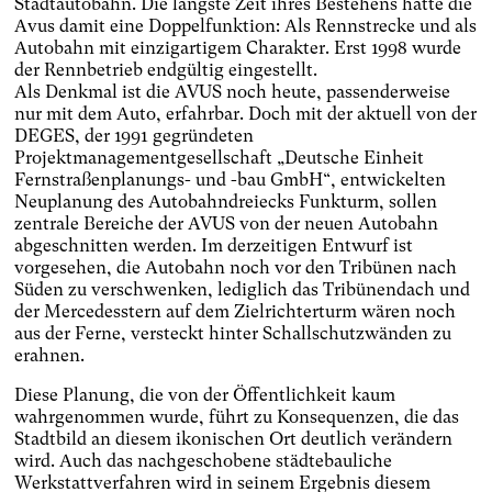
Stadtautobahn. Die längste Zeit ihres Bestehens hatte die
Avus damit eine Doppelfunktion: Als Rennstrecke und als
Autobahn mit einzigartigem Charakter. Erst 1998 wurde
der Rennbetrieb endgültig eingestellt.
Als Denkmal ist die AVUS noch heute, passenderweise
nur mit dem Auto, erfahrbar. Doch mit der aktuell von der
DEGES, der 1991 gegründeten
Projektmanagementgesellschaft „Deutsche Einheit
Fernstraßenplanungs- und -bau GmbH“, entwickelten
Neuplanung des Autobahndreiecks Funkturm, sollen
zentrale Bereiche der AVUS von der neuen Autobahn
abgeschnitten werden. Im derzeitigen Entwurf ist
vorgesehen, die Autobahn noch vor den Tribünen nach
Süden zu verschwenken, lediglich das Tribünendach und
der Mercedesstern auf dem Zielrichterturm wären noch
aus der Ferne, versteckt hinter Schallschutzwänden zu
erahnen.
Diese Planung, die von der Öffentlichkeit kaum
wahrgenommen wurde, führt zu Konsequenzen, die das
Stadtbild an diesem ikonischen Ort deutlich verändern
wird. Auch das nachgeschobene städtebauliche
Werkstattverfahren wird in seinem Ergebnis diesem