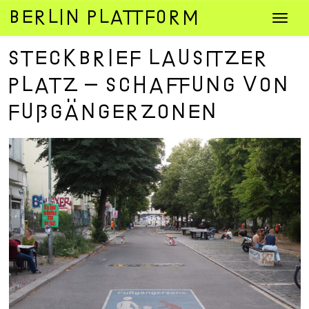
Zum
Navig
Inhalt
umsch
springen
Steckbrief Lausitzer
Platz – Schaffung von
Fußgängerzonen