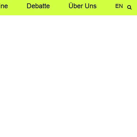
ine
Debatte
Über­ Uns
EN