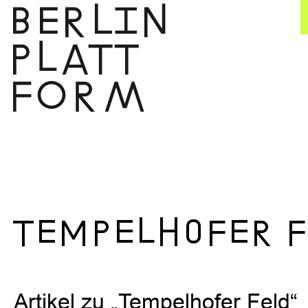
Zum
Inhalt
springen
Tempelhofer F
Artikel zu „Tempelhofer Feld“