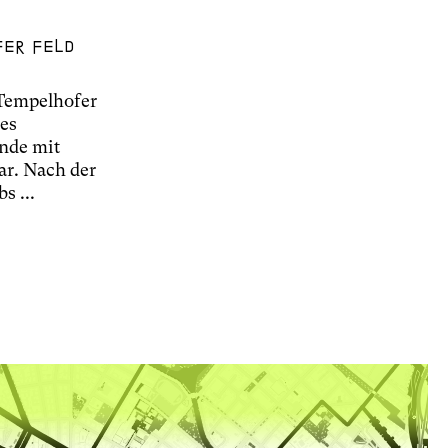
er Feld
Tempelhofer
nes
nde mit
ar. Nach der
s ...