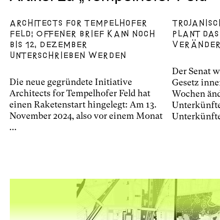
Architects for Tempelhofer
Trojanisc
Feld: Offener Brief kann noch
plant das
bis 12. Dezember
verände
unterschrieben werden
Der Senat w
Die neue gegründete Initiative
Gesetz inne
Architects for Tempelhofer Feld hat
Wochen ände
einen Raketenstart hingelegt: Am 13.
Unterkünfte
November 2024, also vor einem Monat
Unterkünfte
...