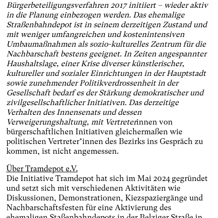
Bürgerbeteiligungsverfahren 2017 initiiert – wieder aktiv
in die Planung einbezogen werden. Das ehemalige
Straßenbahndepot ist in seinem derzeitigen Zustand und
mit weniger umfangreichen und kostenintensiven
Umbaumaßnahmen als sozio-kulturelles Zentrum für die
Nachbarschaft bestens geeignet. In Zeiten angespannter
Haushaltslage, einer Krise diverser künstlerischer,
kultureller und sozialer Einrichtungen in der Hauptstadt
sowie zunehmender Politikverdrossenheit in der
Gesellschaft bedarf es der Stärkung demokratischer und
zivilgesellschaftlicher Initiativen. Das derzeitige
Verhalten des Innensenats und dessen
Verweigerungshaltung, mit Vertreter
innen von
bürgerschaftlichen Initiativen gleichermaßen wie
politischen Vertreter*innen des Bezirks ins Gespräch zu
kommen, ist nicht angemessen.
Über Tramdepot e.V.
Die Initiative Tramdepot hat sich im Mai 2024 gegründet
und setzt sich mit verschiedenen Aktivitäten wie
Diskussionen, Demonstrationen, Kiezspaziergänge und
Nachbarschaftsfesten für eine Aktivierung des
ehemaligen Staßenbahndepots in der Belziger Straße in