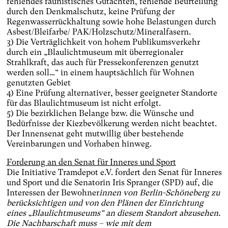
fehlendes faunistisches Gutachten, fehlende Beurteilung
durch den Denkmalschutz, keine Prüfung der
Regenwasserrückhaltung sowie hohe Belastungen durch
Asbest/Bleifarbe/ PAK/Holzschutz/Mineralfasern.
3) Die Verträglichkeit von hohem Publikumsverkehr
durch ein „Blaulichtmuseum mit überregionaler
Strahlkraft, das auch für Pressekonferenzen genutzt
werden soll…“ in einem hauptsächlich für Wohnen
genutzten Gebiet
4) Eine Prüfung alternativer, besser geeigneter Standorte
für das Blaulichtmuseum ist nicht erfolgt.
5) Die bezirklichen Belange bzw. die Wünsche und
Bedürfnisse der Kiezbevölkerung werden nicht beachtet.
Der Innensenat geht mutwillig über bestehende
Vereinbarungen und Vorhaben hinweg.
Forderung an den Senat für Inneres und Sport
Die Initiative Tramdepot e.V. fordert den Senat für Inneres
und Sport und die Senatorin Iris Spranger (SPD) auf, die
Interessen der Bewohner
innen von Berlin-Schöneberg zu
berücksichtigen und von den Plänen der Einrichtung
eines „Blaulichtmuseums“ an diesem Standort abzusehen.
Die Nachbarschaft muss – wie mit dem