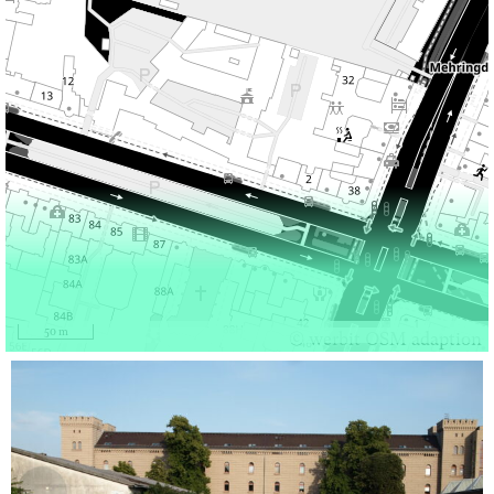
50 m
© werbit OSM adaption