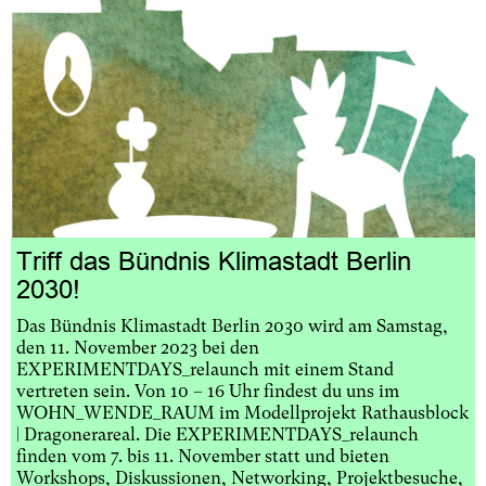
Triff das Bündnis Klimastadt Berlin
2030!
Das Bündnis Klimastadt Berlin 2030 wird am Samstag,
den 11. November 2023 bei den
EXPERIMENTDAYS_relaunch mit einem Stand
vertreten sein. Von 10 – 16 Uhr findest du uns im
WOHN_WENDE_RAUM im Modellprojekt Rathausblock
| Dragonerareal. Die EXPERIMENTDAYS_relaunch
finden vom 7. bis 11. November statt und bieten
Workshops, Diskussionen, Networking, Projektbesuche,