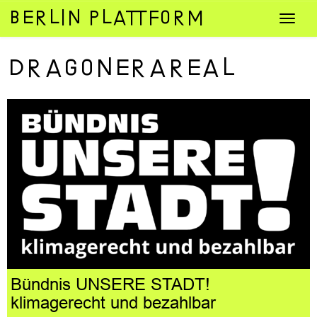
Zum
Navig
Inhalt
umsch
springen
Dragonerareal
Bündnis UNSERE STADT!
klimagerecht und bezahlbar