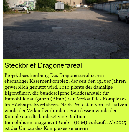
Steckbrief Dragonerareal
Projektbeschreibung Das Dragonerareal ist ein
ehemaliger Kasernenkomplex, der seit den 1920er Jahren
gewerblich genutzt wird. 2010 plante der damalige
Eigentümer, die bundeseigene Bundesanstalt für
Immobilienaufgaben (BImA) den Verkauf des Komplexes
im Höchstpreisverfahren. Nach Protesten von Initiativen
wurde der Verkauf verhindert. Stattdessen wurde der
Komplex an die landeseigene Berliner
Immobilienmanagement GmbH (BIM) verkauft. Ab 2025
ist der Umbau des Komplexes zu einem