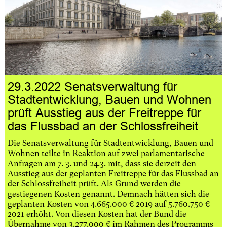
29.3.2022 Senatsverwaltung für
Stadtentwicklung, Bauen und Wohnen
prüft Ausstieg aus der Freitreppe für
das Flussbad an der Schlossfreiheit
Die Senatsverwaltung für Stadtentwicklung, Bauen und
Wohnen teilte in Reaktion auf zwei parlamentarische
Anfragen am 7. 3. und 24.3. mit, dass sie derzeit den
Ausstieg aus der geplanten Freitreppe für das Flussbad an
der Schlossfreiheit prüft. Als Grund werden die
gestiegenen Kosten genannt. Demnach hätten sich die
geplanten Kosten von 4.665.000 € 2019 auf 5.760.750 €
2021 erhöht. Von diesen Kosten hat der Bund die
Übernahme von 3.277.000 € im Rahmen des Programms