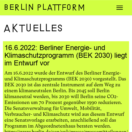
Zum
Navig
Inhalt
umsch
springen
Aktuelles
16.6.2022: Berliner Energie- und
Klimaschutzprogramm (BEK 2030) liegt
im Entwurf vor
Am 16.6.2022 wurde der Entwurf des Berliner Energie-
und Klimaschutzprogramms (BEK 2030) vorgestellt. Das
BEK 2030 ist das zentrale Instrument auf dem Weg zu
einem klimaneutralen Berlin. Bis 2045 soll Berlin
klimaneutral werden, bis 2030 will Berlin seine CO2-
Emissionen um 70 Prozent gegenüber 1990 reduzieren.
Die Senatsverwaltung für Umwelt, Mobilität,
Verbraucher- und Klimaschutz wird aus diesem Entwurf
eine Senatsvorlage erarbeiten, anschließend soll das
Programm im Abgeordnetenhaus beraten werden.
https://www.berlin.de/sen/uvk/presse/pressemitteilungen/