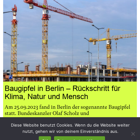
Baugipfel in Berlin – Rückschritt für
Klima, Natur und Mensch
Am 25.09.2023 fand in Berlin der sogenannte Baugipfel
statt. Bundeskanzler Olaf Scholz und
Bundesbauministerin Klara Geywitz luden die Mitglieder
Diese Website benutzt Cookies. Wenn du die Website weiter
des Bündnisses bezahlbarer Wohnraum ins
nutzt, gehen wir von deinem Einverständnis aus.
Bundeskanzleramt ein. Aber statt die dringenden
Weichen für Klima- und Naturschutz zu stellen, wurde