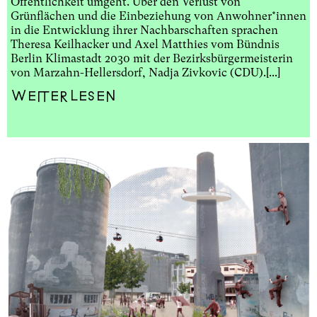
Öffentlichkeit umgeht. Über den Verlust von
Grünflächen und die Einbeziehung von Anwohner*innen
in die Entwicklung ihrer Nachbarschaften sprachen
Theresa Keilhacker und Axel Matthies vom Bündnis
Berlin Klimastadt 2030 mit der Bezirksbürgermeisterin
von Marzahn-Hellersdorf, Nadja Zivkovic (CDU).[...]
Weiterlesen