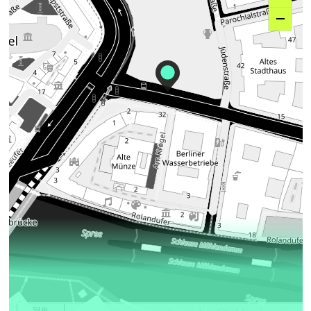
–
50 m