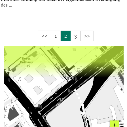
des ...
<<
1
2
3
>>
+