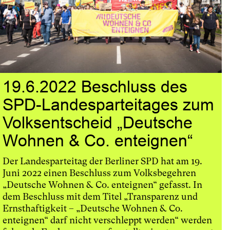
19.6.2022 Beschluss des
SPD-Landesparteitages zum
Volksentscheid „Deutsche
Wohnen & Co. enteignen“
Der Landesparteitag der Berliner SPD hat am 19.
Juni 2022 einen Beschluss zum Volksbegehren
„Deutsche Wohnen & Co. enteignen“ gefasst. In
dem Beschluss mit dem Titel „Transparenz und
Ernsthaftigkeit – „Deutsche Wohnen & Co.
enteignen“ darf nicht verschleppt werden“ werden