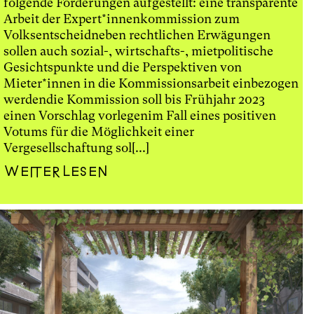
folgende Forderungen aufgestellt: eine transparente
Arbeit der Expert*innenkommission zum
Volksentscheidneben rechtlichen Erwägungen
sollen auch sozial-, wirtschafts-, mietpolitische
Gesichtspunkte und die Perspektiven von
Mieter*innen in die Kommissionsarbeit einbezogen
werdendie Kommission soll bis Frühjahr 2023
einen Vorschlag vorlegenim Fall eines positiven
Votums für die Möglichkeit einer
Vergesellschaftung sol[...]
Weiterlesen