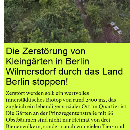
Die Zerstörung von
Kleingärten in Berlin
Wilmersdorf durch das Land
Berlin stoppen!
Zerstört werden soll: ein wertvolles
innerstädtisches Biotop von rund 2400 m2, das
zugleich ein lebendiger sozialer Ort im Quartier ist.
Die Gärten an der Prinzregentenstraße mit 66
Obstbäumen sind nicht nur Heimat von drei
Bienenvölkern, sondern auch von vielen Tier- und